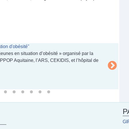
tion d'obésité"
Webinair
jeunes en situation d’obésité » organisé par la
NOUVEA
PPOP Aquitaine, l’ARS, CEKIDIS, et l’hôpital de
Retrouver
Aquitain
cliquant 
P
GI