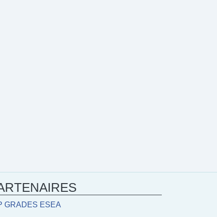
e présentation des dispositifs de soin en Nouvelle-Aquitaine
U !!
 le replay du webinaire sur les offres de soin pour le surpoids e
e, organisé par l'URPS ML NA, avec la participation du RéPPOP
sur ce lien :
Web'1Heure du 17/03/25 - Surpoids & Obésité : à c
ARTENAIRES
P GRADES ESEA