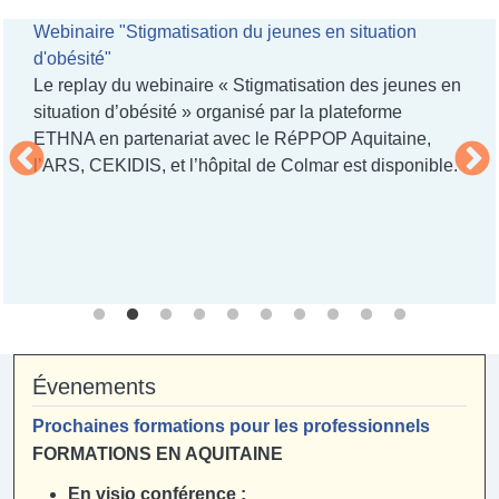
ité
Webinaire "Stigmatisation du jeunes en situation
Webi
d'obésité"
Nou
ité
Le replay du webinaire « Stigmatisation des jeunes en
NOU
es
situation d’obésité » organisé par la plateforme
Retr
.
ETHNA en partenariat avec le RéPPOP Aquitaine,
pour
l’ARS, CEKIDIS, et l’hôpital de Colmar est disponible.
orga
RéPP
Web'
cha
Évenements
Prochaines formations pour les professionnels
FORMATIONS EN AQUITAINE
En visio conférence :