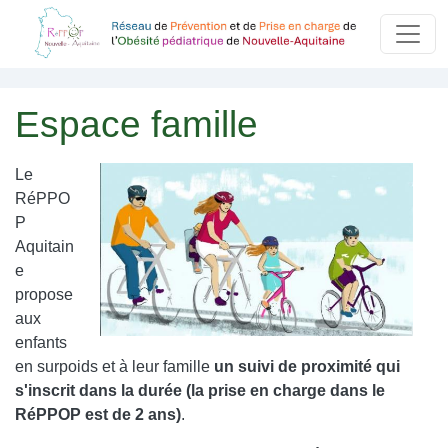
Aller au contenu principal
Panneau de gestion des cookies
Espace famille
Le
RéPPO
P
Aquitain
e
propose
aux
enfants
en surpoids et à leur famille
un suivi de proximité qui
s'inscrit dans la durée (la prise en charge dans le
RéPPOP est de 2 ans)
.